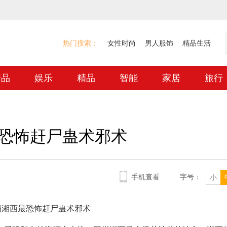
热门搜索：
女性时尚
男人服饰
精品生活
奢品
娱乐
精品
智能
家居
旅行
恐怖赶尸蛊术邪术
手机查看
字号：
小