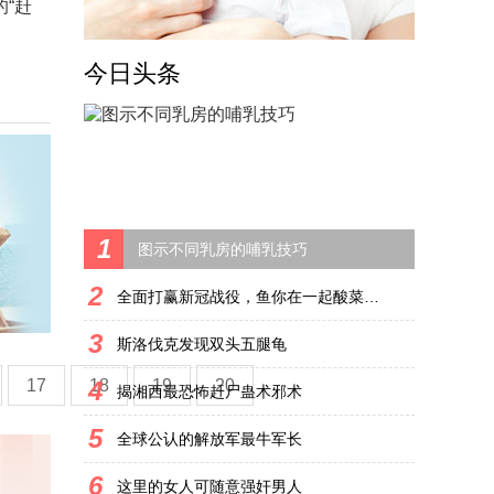
“赶
今日头条
1
图示不同乳房的哺乳技巧
2
全面打赢新冠战役，鱼你在一起酸菜鱼的十二个应对
3
斯洛伐克发现双头五腿龟
17
4
18
19
20
揭湘西最恐怖赶尸蛊术邪术
5
全球公认的解放军最牛军长
6
这里的女人可随意强奸男人