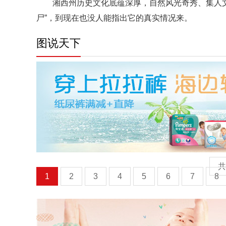
湘西州历史文化底蕴深厚，自然风光奇秀、集人
尸”，到现在也没人能指出它的真实情况来。
图说天下
共
1
2
3
4
5
6
7
8