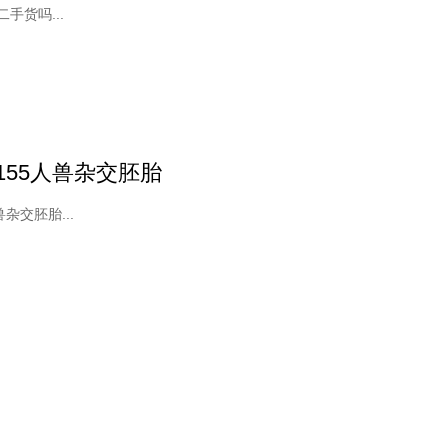
手货吗...
155人兽杂交胚胎
杂交胚胎...