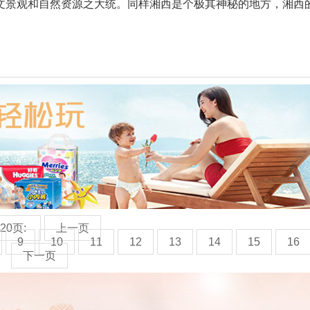
文景观和自然资源之大统。同样湘西是个极其神秘的地方，湘西的
20页:
上一页
9
10
11
12
13
14
15
16
下一页