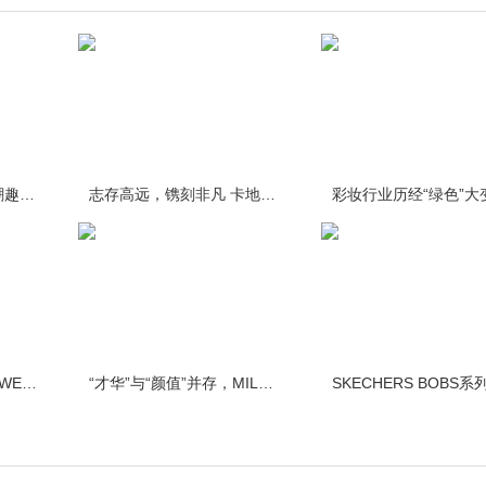
#盛夏幻游#,解锁夏日潮趣异想 PUMA 2020全新夏季系列炙
志存高远，镌刻非凡 卡地亚全新SANTOS-DUMONT镌刻限量版
疫情之下的生活趋势，WE为家居更懂你
“才华”与“颜值”并存，MIL彩妆的内外兼修之道