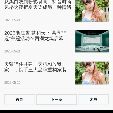
从黑白灰到粉彩瞬间，抖音时尚
风格之夜把夏天染成另一种情绪
2026-05-21
2026浙江省“茶和天下 共享非
遗”主题活动在西湖龙坞启幕
2026-05-21
天猫喵住共建「天猫AI放我
家」，携手三大品牌重构家装消
费新体验
2026-05-20
首页
末页
下一页