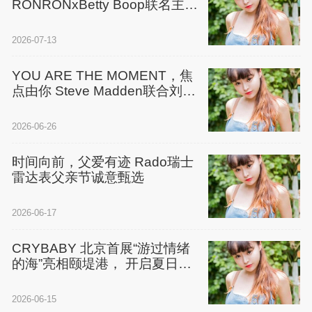
RONRONxBetty Boop联名主题
快闪， 赋能全球设计师品牌开拓
中国
2026-07-13
YOU ARE THE MOMENT，焦
点由你 Steve Madden联合刘柏
辛开启夏日风格节奏
2026-06-26
时间向前，父爱有迹 Rado瑞士
雷达表父亲节诚意甄选
2026-06-17
CRYBABY 北京首展“游过情绪
的海”亮相颐堤港， 开启夏日沙
滩派对
2026-06-15