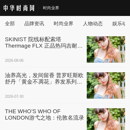
时尚业界
全部
品牌资讯
时尚业界
人物动态
娱乐动
SKINIST 院线标配索塔
Thermage FLX 正品热玛吉耐住
时光
2026-08-06
油养高光，发间留香 普罗旺斯欧
舒丹「黄金不凋花」养发系列全
新上市
2026-07-30
THE WHO’S WHO OF
LONDON游弋之地：伦敦名流录